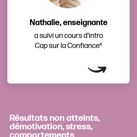
J’ai déjà pu mettre beaucoup de choses
Nathalie, enseignante
en pratique !
a suivi un cours d'intro
Cap sur la Confiance®
Ça m'intéresse
Résultats non atteints,
démotivation, stress,
comportements