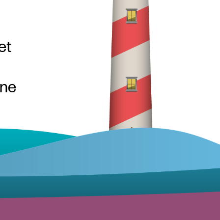
et
une