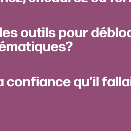
es outils pour déblo
lématiques?
la confiance qu’il falla