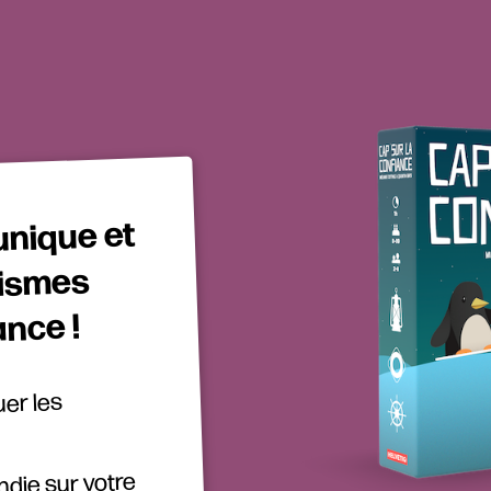
unique et
nismes
ance !
uer les
ndie sur votre