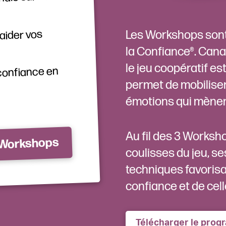
 aider vos
Les Workshops sont 
la Confiance®. Cana
le jeu coopératif es
confiance en
permet de mobiliser à
émotions qui mènent
Au fil des 3 Worksh
 Workshops
coulisses du jeu, se
techniques favorisa
confiance et de cell
Télécharger le pro