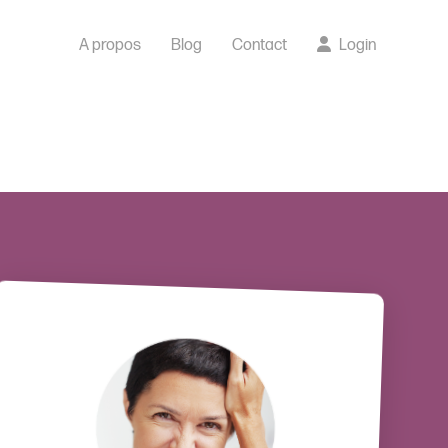
A propos
Blog
Contact
Login
Depuis le premier Workshop Cap sur
la Confiance, ma vie a changé !
J'étais prête à me réorienter
professionnellement, mais je n'ai plus