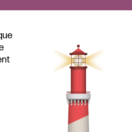
 que
e
ent