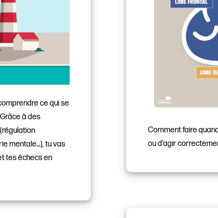
à comprendre ce qui se
. Grâce à des
Comment faire quand
(régulation
ou d’agir correcteme
rie mentale…), tu vas
et tes échecs en