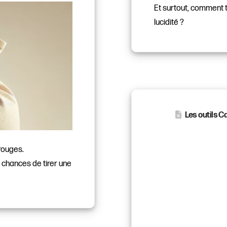
Et surtout, comment t
lucidité ?
Les outils C
 rouges.
e chances de tirer une