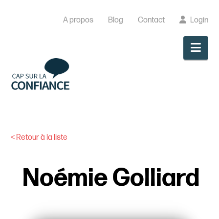
A propos
Blog
Contact
Login
Nav
< Retour à la liste
Noémie Golliard